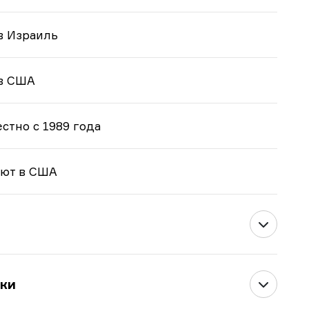
в Израиль
в США
стно с 1989 года
ают в США
ки