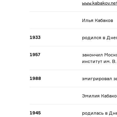
www.kabakov.ne
Илья Кабаков
1933
родился в Дне
1957
закончил Моск
институт им. В.
1988
эмигрировал з
Эмилия Кабако
1945
родилась в Дн