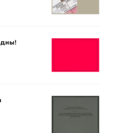
одны!
а