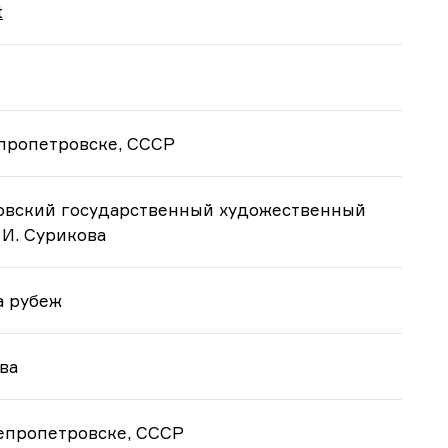
t
пропетровске, СССР
овский государственный художественный
 И. Сурикова
а рубеж
ва
епропетровске, СССР