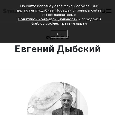
На сайте используются файлы cookies. Они
делают его удобнее. Посещая страницы сайта,
вы соглашаетесь с
Политикой конфиденциальности
и передачей
файлов cookies третьим лицам.
ОК
ХУДОЖНИКИ
Евгений Дыбский