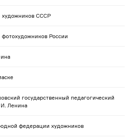
з художников СССР
з фотохудожников России
шина
маске
ковский государственный педагогический
 И. Ленина
родной федерации художников