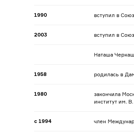
1990
вступил в Сою
2003
вступил в Сою
Наташа Черка
1958
родилась в Да
1980
закончила Мос
институт им. В.
с 1994
член Междуна