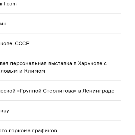
art.com
шин
ькове, СССР
вая персональная выставка в Харькове с
йловым и Климом
ческой «Группой Стерлигова» в Ленинграде
скву
ого горкома графиков