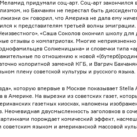
 Меламид придумали соц-арт. Соц-арт закончился 
лизмом, но Бахчанян не перестал быть диссидент
олжизни он говорил, что Америка не дала ему ничег
ился к представителям третьей волны эмиграции.
еизвестного», «Саша Соколов окончил школу для 
ые отзывы о компатриотах. Многие неприязненно
 однофамильцев Солженицына» и словечки типа «а
важительные по отношению к новой «(бутерб)родин
аточно колоритной заменой КГБ, и Вагрич Бахчаня
льном плену советской культуры и русского языка.
вда», которую впервые в Москве показывает Stella 
а в Америке. На вырезки из советских газет, кото
ериканских газетных киосках, наложены изображе
. Неочевидная двусмысленность заголовков в соч
картинками порождает комический эффект, насме
 советским языком и американской массовой куль