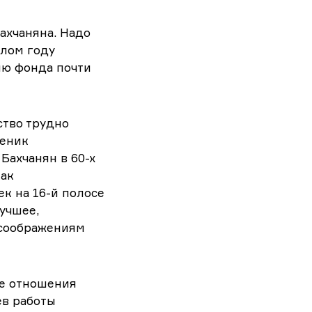
ахчаняна. Надо
шлом году
ию фонда почти
ство трудно
ченик
Бахчанян в 60-х
как
к на 16-й полосе
учшее,
 соображениям
ные отношения
ев работы