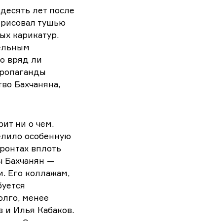
десять лет после
рерисовал тушью
ых карикатур.
тельным
о вряд ли
пропаганды
тво Бахчаняна,
ит ни о чем.
елило особенную
фронтах вплоть
ч Бахчанян —
. Его коллажам,
буется
олго, менее
в и Илья Кабаков.