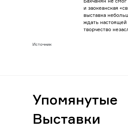
Бахчанян не смог
и заокеанская «св
выставка небольш
ждать настоящей 
творчество неза
Источник
Упомянутые
Выставки