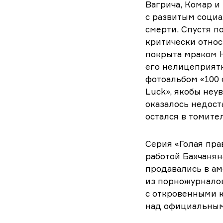
Вагрича, Комар и
с развитым социа
смерти. Спустя п
критически относ
покрыта мраком Н
его нелицеприятн
фотоальбом «100
Luck», якобы неу
оказалось недост
остался в томите
Серия «Голая пра
работой Бахчанян
продавались в ам
из порножурналов
с откровенными 
над официальным