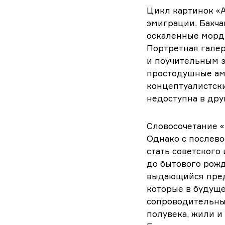
Цикл картинок «А
эмиграции. Бахча
оскаленные морд
Портретная гале
и поучительным 
простодушные ам
концептуалистски
недоступна в дру
Словосочетание «
Однако с послев
стать советского
до бытового рожд
выдающийся предс
которые в будуще
сопроводительный
полувека, жили и