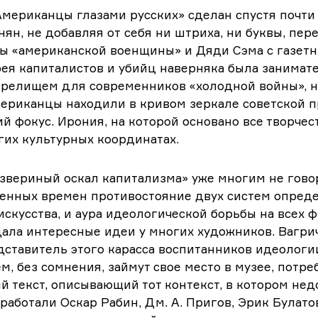
мериканцы глазами русских» сделан спустя почти 
нян, не добавляя от себя ни штриха, ни буквы, пе
ы «американской военщины» и Дяди Сэма с газетн
рея капиталистов и убийц наверняка была занима
зрелищем для современников «холодной войны», н
ериканцы находили в кривом зеркале советской 
й фокус. Ирония, на которой основано все творчес
гих культурных координатах.
звериный оскал капитализма» уже многим не говор
оенных времен противостояние двух систем опред
 искусства, и аура идеологической борьбы на всех 
ала интересные идеи у многих художников. Вагри
тавитель этого карасса воспитанников идеологии
м, без сомнения, займут свое место в музее, потре
 текст, описывающий тот контекст, в котором нед
 работали Оскар Рабин, Дм. А. Пригов, Эрик Булато