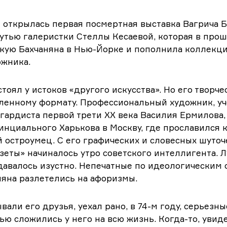
rt открылась первая посмертная выставка Вагрича Б
утью галеристки Стеллы Кесаевой, которая в про
скую Бахчаняна в Нью-Йорке и пополнила коллекц
ожника.
тоял у истоков «другого искусства». Но его творче
еленному формату. Профессиональный художник, у
гардиста первой трети XX века Василия Ермилова, 
инциального Харькова в Москву, где прославился 
остроумец. С его графических и словесных шуточе
зеты» начиналось утро советского интеллигента. Л
давалось изустно. Непечатные по идеологическим
яна разлетелись на афоризмы.
ывали его друзья, уехал рано, в 74-м году, серьез
тью сложились у него на всю жизнь. Когда-то, увид