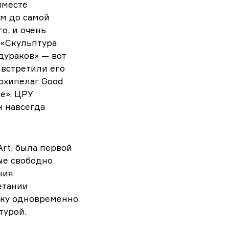
вместе
ом до самой
о, и очень
 «Скульптура
дураков» — вот
 встретили его
рхипелаг Good
е». ЦРУ
н навсегда
Art, была первой
рые свободно
ния
етании
шку одновременно
турой.