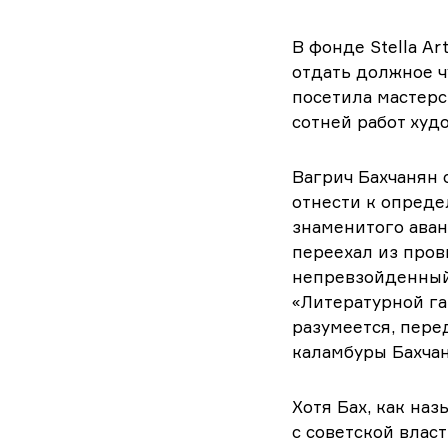
В фонде Stella A
отдать должное ч
посетила мастер
сотней работ худ
Вагрич Бахчанян с
отнести к опред
знаменитого аван
переехал из пров
непревзойденный 
«Литературной га
разумеется, пере
каламбуры Бахчан
Хотя Бах, как наз
с советской влас